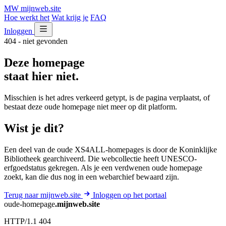
MW
mijnweb
.site
Hoe werkt het
Wat krijg je
FAQ
Inloggen
404 - niet gevonden
Deze homepage
staat hier niet.
Misschien is het adres verkeerd getypt, is de pagina verplaatst, of
bestaat deze oude homepage niet meer op dit platform.
Wist je dit?
Een deel van de oude XS4ALL-homepages is door de Koninklijke
Bibliotheek gearchiveerd. Die webcollectie heeft UNESCO-
erfgoedstatus gekregen. Als je een verdwenen oude homepage
zoekt, kan die dus nog in een webarchief bewaard zijn.
Terug naar mijnweb.site
Inloggen op het portaal
oude-homepage
.mijnweb.site
HTTP/1.1 404