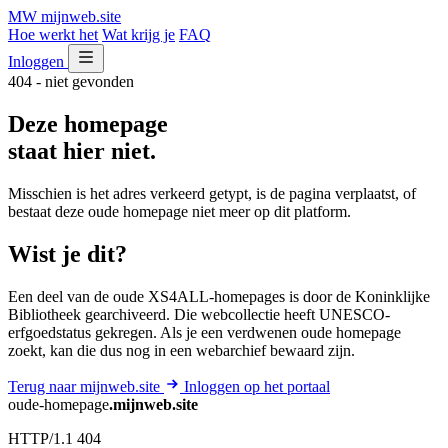
MW
mijnweb
.site
Hoe werkt het
Wat krijg je
FAQ
Inloggen
404 - niet gevonden
Deze homepage
staat hier niet.
Misschien is het adres verkeerd getypt, is de pagina verplaatst, of
bestaat deze oude homepage niet meer op dit platform.
Wist je dit?
Een deel van de oude XS4ALL-homepages is door de Koninklijke
Bibliotheek gearchiveerd. Die webcollectie heeft UNESCO-
erfgoedstatus gekregen. Als je een verdwenen oude homepage
zoekt, kan die dus nog in een webarchief bewaard zijn.
Terug naar mijnweb.site
Inloggen op het portaal
oude-homepage
.mijnweb.site
HTTP/1.1 404