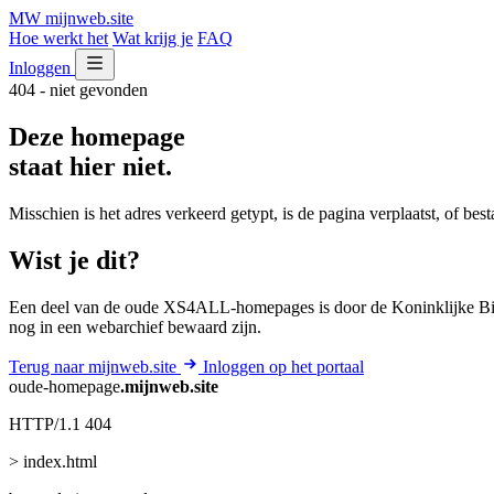
MW
mijnweb
.site
Hoe werkt het
Wat krijg je
FAQ
Inloggen
404 - niet gevonden
Deze homepage
staat hier niet.
Misschien is het adres verkeerd getypt, is de pagina verplaatst, of be
Wist je dit?
Een deel van de oude XS4ALL-homepages is door de Koninklijke Bib
nog in een webarchief bewaard zijn.
Terug naar mijnweb.site
Inloggen op het portaal
oude-homepage
.mijnweb.site
HTTP/1.1 404
> index.html