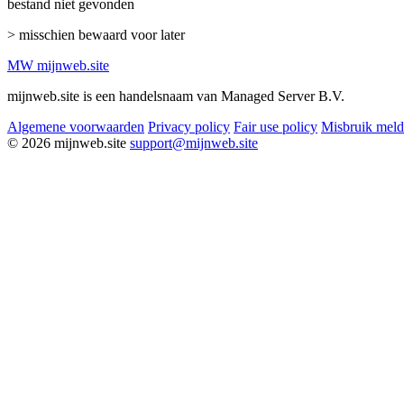
bestand niet gevonden
> misschien bewaard voor later
MW
mijnweb
.site
mijnweb.site is een handelsnaam van Managed Server B.V.
Algemene voorwaarden
Privacy policy
Fair use policy
Misbruik mel
© 2026 mijnweb.site
support@mijnweb.site