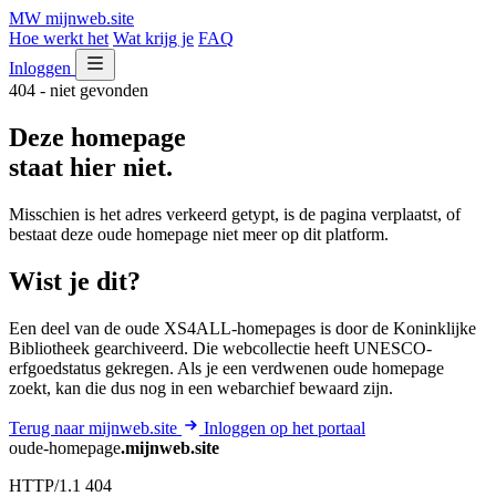
MW
mijnweb
.site
Hoe werkt het
Wat krijg je
FAQ
Inloggen
404 - niet gevonden
Deze homepage
staat hier niet.
Misschien is het adres verkeerd getypt, is de pagina verplaatst, of
bestaat deze oude homepage niet meer op dit platform.
Wist je dit?
Een deel van de oude XS4ALL-homepages is door de Koninklijke
Bibliotheek gearchiveerd. Die webcollectie heeft UNESCO-
erfgoedstatus gekregen. Als je een verdwenen oude homepage
zoekt, kan die dus nog in een webarchief bewaard zijn.
Terug naar mijnweb.site
Inloggen op het portaal
oude-homepage
.mijnweb.site
HTTP/1.1 404