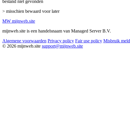
bestand niet gevonden
> misschien bewaard voor later
MW
mijnweb
.site
mijnweb.site is een handelsnaam van Managed Server B.V.
Algemene voorwaarden
Privacy policy
Fair use policy
Misbruik mel
© 2026 mijnweb.site
support@mijnweb.site