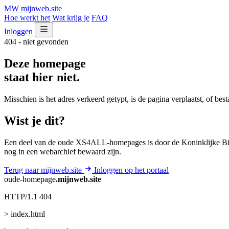
MW
mijnweb
.site
Hoe werkt het
Wat krijg je
FAQ
Inloggen
404 - niet gevonden
Deze homepage
staat hier niet.
Misschien is het adres verkeerd getypt, is de pagina verplaatst, of be
Wist je dit?
Een deel van de oude XS4ALL-homepages is door de Koninklijke Bib
nog in een webarchief bewaard zijn.
Terug naar mijnweb.site
Inloggen op het portaal
oude-homepage
.mijnweb.site
HTTP/1.1 404
> index.html