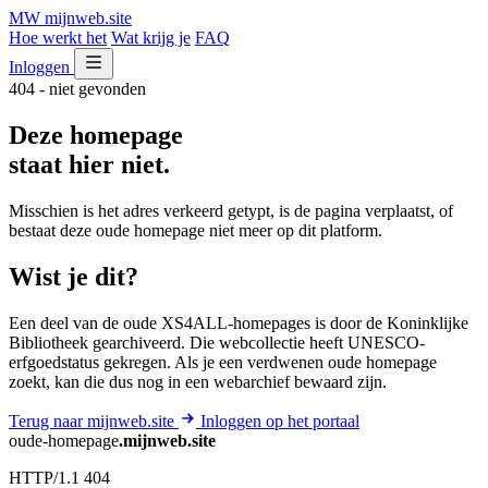
MW
mijnweb
.site
Hoe werkt het
Wat krijg je
FAQ
Inloggen
404 - niet gevonden
Deze homepage
staat hier niet.
Misschien is het adres verkeerd getypt, is de pagina verplaatst, of
bestaat deze oude homepage niet meer op dit platform.
Wist je dit?
Een deel van de oude XS4ALL-homepages is door de Koninklijke
Bibliotheek gearchiveerd. Die webcollectie heeft UNESCO-
erfgoedstatus gekregen. Als je een verdwenen oude homepage
zoekt, kan die dus nog in een webarchief bewaard zijn.
Terug naar mijnweb.site
Inloggen op het portaal
oude-homepage
.mijnweb.site
HTTP/1.1 404