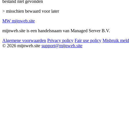
bestand niet gevonden
> misschien bewaard voor later
MW
mijnweb
.site
mijnweb.site is een handelsnaam van Managed Server B.V.
Algemene voorwaarden
Privacy policy
Fair use policy
Misbruik mel
© 2026 mijnweb.site
support@mijnweb.site