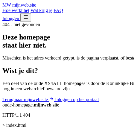
MW
mijnweb
.site
Hoe werkt het
Wat krijg je
FAQ
Inloggen
404 - niet gevonden
Deze homepage
staat hier niet.
Misschien is het adres verkeerd getypt, is de pagina verplaatst, of be
Wist je dit?
Een deel van de oude XS4ALL-homepages is door de Koninklijke Bib
nog in een webarchief bewaard zijn.
Terug naar mijnweb.site
Inloggen op het portaal
oude-homepage
.mijnweb.site
HTTP/1.1 404
> index.html