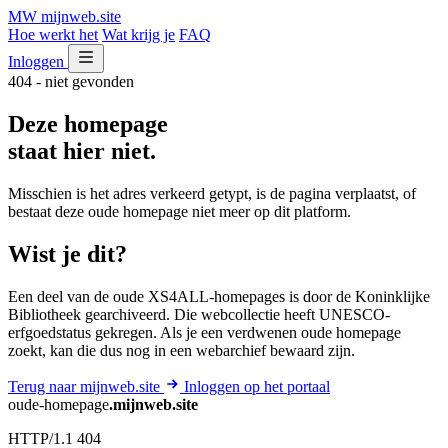
MW
mijnweb
.site
Hoe werkt het
Wat krijg je
FAQ
Inloggen
404 - niet gevonden
Deze homepage
staat hier niet.
Misschien is het adres verkeerd getypt, is de pagina verplaatst, of
bestaat deze oude homepage niet meer op dit platform.
Wist je dit?
Een deel van de oude XS4ALL-homepages is door de Koninklijke
Bibliotheek gearchiveerd. Die webcollectie heeft UNESCO-
erfgoedstatus gekregen. Als je een verdwenen oude homepage
zoekt, kan die dus nog in een webarchief bewaard zijn.
Terug naar mijnweb.site
Inloggen op het portaal
oude-homepage
.mijnweb.site
HTTP/1.1 404