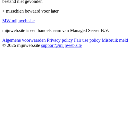
bestand niet gevonden
> misschien bewaard voor later
MW
mijnweb
.site
mijnweb.site is een handelsnaam van Managed Server B.V.
Algemene voorwaarden
Privacy policy
Fair use policy
Misbruik mel
© 2026 mijnweb.site
support@mijnweb.site