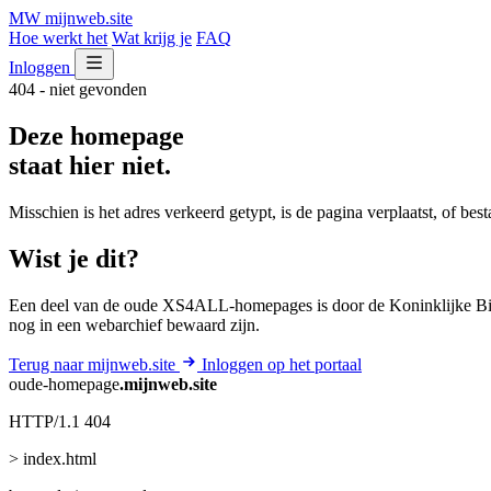
MW
mijnweb
.site
Hoe werkt het
Wat krijg je
FAQ
Inloggen
404 - niet gevonden
Deze homepage
staat hier niet.
Misschien is het adres verkeerd getypt, is de pagina verplaatst, of be
Wist je dit?
Een deel van de oude XS4ALL-homepages is door de Koninklijke Bib
nog in een webarchief bewaard zijn.
Terug naar mijnweb.site
Inloggen op het portaal
oude-homepage
.mijnweb.site
HTTP/1.1 404
> index.html