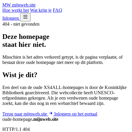
MW
mijnweb
.site
Hoe werkt het
Wat krijg je
FAQ
Inloggen
404 - niet gevonden
Deze homepage
staat hier niet.
Misschien is het adres verkeerd getypt, is de pagina verplaatst, of
bestaat deze oude homepage niet meer op dit platform.
Wist je dit?
Een deel van de oude XS4ALL-homepages is door de Koninklijke
Bibliotheek gearchiveerd. Die webcollectie heeft UNESCO-
erfgoedstatus gekregen. Als je een verdwenen oude homepage
zoekt, kan die dus nog in een webarchief bewaard zijn.
Terug naar mijnweb.site
Inloggen op het portaal
oude-homepage
.mijnweb.site
HTTP/1.1 404