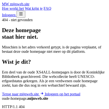
MW
mijnweb
.site
Hoe werkt het
Wat krijg je
FAQ
Inloggen
404 - niet gevonden
Deze homepage
staat hier niet.
Misschien is het adres verkeerd getypt, is de pagina verplaatst, of
bestaat deze oude homepage niet meer op dit platform.
Wist je dit?
Een deel van de oude XS4ALL-homepages is door de Koninklijke
Bibliotheek gearchiveerd. Die webcollectie heeft UNESCO-
erfgoedstatus gekregen. Als je een verdwenen oude homepage
zoekt, kan die dus nog in een webarchief bewaard zijn.
Terug naar mijnweb.site
Inloggen op het portaal
oude-homepage
.mijnweb.site
HTTP/1.1 404