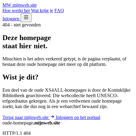
MW
mijnweb
.site
Hoe werkt het
Wat krijg je
FAQ
Inloggen
404 - niet gevonden
Deze homepage
staat hier niet.
Misschien is het adres verkeerd getypt, is de pagina verplaatst, of
bestaat deze oude homepage niet meer op dit platform.
Wist je dit?
Een deel van de oude XS4ALL-homepages is door de Koninklijke
Bibliotheek gearchiveerd. Die webcollectie heeft UNESCO-
erfgoedstatus gekregen. Als je een verdwenen oude homepage
zoekt, kan die dus nog in een webarchief bewaard zijn.
Terug naar mijnweb.site
Inloggen op het portaal
oude-homepage
.mijnweb.site
HTTP/1.1 404