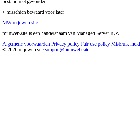
bestand niet gevonden
> misschien bewaard voor later
MW
mijnweb
.site
mijnweb.site is een handelsnaam van Managed Server B.V.
Algemene voorwaarden
Privacy policy
Fair use policy
Misbruik mel
© 2026 mijnweb.site
support@mijnweb.site