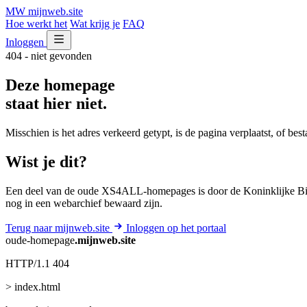
MW
mijnweb
.site
Hoe werkt het
Wat krijg je
FAQ
Inloggen
404 - niet gevonden
Deze homepage
staat hier niet.
Misschien is het adres verkeerd getypt, is de pagina verplaatst, of be
Wist je dit?
Een deel van de oude XS4ALL-homepages is door de Koninklijke Bib
nog in een webarchief bewaard zijn.
Terug naar mijnweb.site
Inloggen op het portaal
oude-homepage
.mijnweb.site
HTTP/1.1 404
> index.html