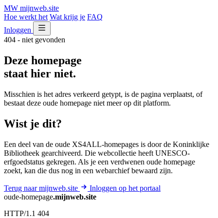
MW
mijnweb
.site
Hoe werkt het
Wat krijg je
FAQ
Inloggen
404 - niet gevonden
Deze homepage
staat hier niet.
Misschien is het adres verkeerd getypt, is de pagina verplaatst, of
bestaat deze oude homepage niet meer op dit platform.
Wist je dit?
Een deel van de oude XS4ALL-homepages is door de Koninklijke
Bibliotheek gearchiveerd. Die webcollectie heeft UNESCO-
erfgoedstatus gekregen. Als je een verdwenen oude homepage
zoekt, kan die dus nog in een webarchief bewaard zijn.
Terug naar mijnweb.site
Inloggen op het portaal
oude-homepage
.mijnweb.site
HTTP/1.1 404