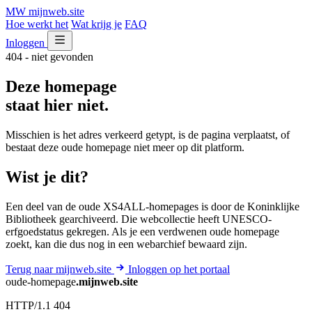
MW
mijnweb
.site
Hoe werkt het
Wat krijg je
FAQ
Inloggen
404 - niet gevonden
Deze homepage
staat hier niet.
Misschien is het adres verkeerd getypt, is de pagina verplaatst, of
bestaat deze oude homepage niet meer op dit platform.
Wist je dit?
Een deel van de oude XS4ALL-homepages is door de Koninklijke
Bibliotheek gearchiveerd. Die webcollectie heeft UNESCO-
erfgoedstatus gekregen. Als je een verdwenen oude homepage
zoekt, kan die dus nog in een webarchief bewaard zijn.
Terug naar mijnweb.site
Inloggen op het portaal
oude-homepage
.mijnweb.site
HTTP/1.1 404