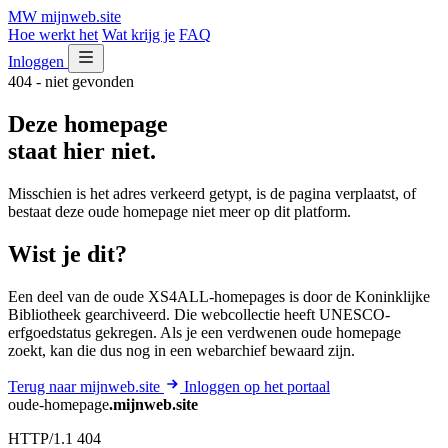
MW
mijnweb
.site
Hoe werkt het
Wat krijg je
FAQ
Inloggen
404 - niet gevonden
Deze homepage
staat hier niet.
Misschien is het adres verkeerd getypt, is de pagina verplaatst, of
bestaat deze oude homepage niet meer op dit platform.
Wist je dit?
Een deel van de oude XS4ALL-homepages is door de Koninklijke
Bibliotheek gearchiveerd. Die webcollectie heeft UNESCO-
erfgoedstatus gekregen. Als je een verdwenen oude homepage
zoekt, kan die dus nog in een webarchief bewaard zijn.
Terug naar mijnweb.site
Inloggen op het portaal
oude-homepage
.mijnweb.site
HTTP/1.1 404