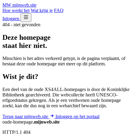
MW
mijnweb
.site
Hoe werkt het
Wat krijg je
FAQ
Inloggen
404 - niet gevonden
Deze homepage
staat hier niet.
Misschien is het adres verkeerd getypt, is de pagina verplaatst, of
bestaat deze oude homepage niet meer op dit platform.
Wist je dit?
Een deel van de oude XS4ALL-homepages is door de Koninklijke
Bibliotheek gearchiveerd. Die webcollectie heeft UNESCO-
erfgoedstatus gekregen. Als je een verdwenen oude homepage
zoekt, kan die dus nog in een webarchief bewaard zijn.
Terug naar mijnweb.site
Inloggen op het portaal
oude-homepage
.mijnweb.site
HTTP/1.1 404