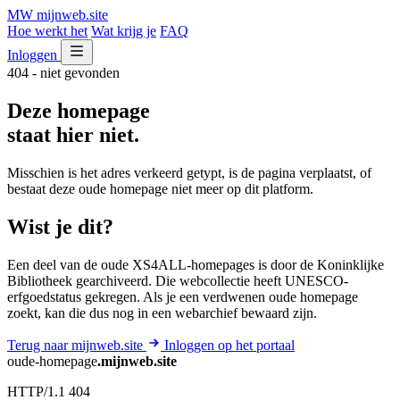
MW
mijnweb
.site
Hoe werkt het
Wat krijg je
FAQ
Inloggen
404 - niet gevonden
Deze homepage
staat hier niet.
Misschien is het adres verkeerd getypt, is de pagina verplaatst, of
bestaat deze oude homepage niet meer op dit platform.
Wist je dit?
Een deel van de oude XS4ALL-homepages is door de Koninklijke
Bibliotheek gearchiveerd. Die webcollectie heeft UNESCO-
erfgoedstatus gekregen. Als je een verdwenen oude homepage
zoekt, kan die dus nog in een webarchief bewaard zijn.
Terug naar mijnweb.site
Inloggen op het portaal
oude-homepage
.mijnweb.site
HTTP/1.1 404