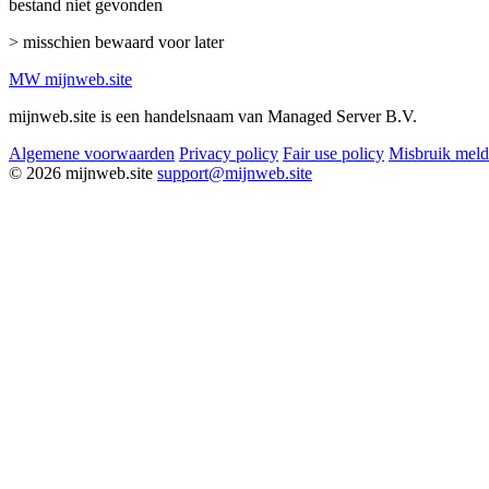
bestand niet gevonden
> misschien bewaard voor later
MW
mijnweb
.site
mijnweb.site is een handelsnaam van Managed Server B.V.
Algemene voorwaarden
Privacy policy
Fair use policy
Misbruik mel
© 2026 mijnweb.site
support@mijnweb.site