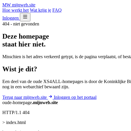
MW
mijnweb
.site
Hoe werkt het
Wat krijg je
FAQ
Inloggen
404 - niet gevonden
Deze homepage
staat hier niet.
Misschien is het adres verkeerd getypt, is de pagina verplaatst, of be
Wist je dit?
Een deel van de oude XS4ALL-homepages is door de Koninklijke Bib
nog in een webarchief bewaard zijn.
Terug naar mijnweb.site
Inloggen op het portaal
oude-homepage
.mijnweb.site
HTTP/1.1 404
> index.html