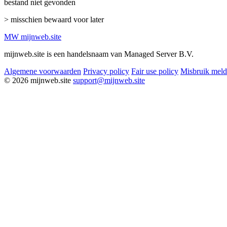
bestand niet gevonden
> misschien bewaard voor later
MW
mijnweb
.site
mijnweb.site is een handelsnaam van Managed Server B.V.
Algemene voorwaarden
Privacy policy
Fair use policy
Misbruik mel
© 2026 mijnweb.site
support@mijnweb.site