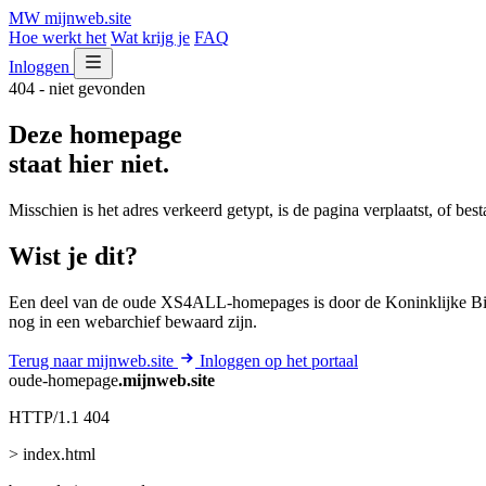
MW
mijnweb
.site
Hoe werkt het
Wat krijg je
FAQ
Inloggen
404 - niet gevonden
Deze homepage
staat hier niet.
Misschien is het adres verkeerd getypt, is de pagina verplaatst, of be
Wist je dit?
Een deel van de oude XS4ALL-homepages is door de Koninklijke Bib
nog in een webarchief bewaard zijn.
Terug naar mijnweb.site
Inloggen op het portaal
oude-homepage
.mijnweb.site
HTTP/1.1 404
> index.html