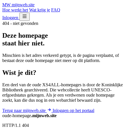
MW
mijnweb
.site
Hoe werkt het
Wat krijg je
FAQ
Inloggen
404 - niet gevonden
Deze homepage
staat hier niet.
Misschien is het adres verkeerd getypt, is de pagina verplaatst, of
bestaat deze oude homepage niet meer op dit platform.
Wist je dit?
Een deel van de oude XS4ALL-homepages is door de Koninklijke
Bibliotheek gearchiveerd. Die webcollectie heeft UNESCO-
erfgoedstatus gekregen. Als je een verdwenen oude homepage
zoekt, kan die dus nog in een webarchief bewaard zijn.
Terug naar mijnweb.site
Inloggen op het portaal
oude-homepage
.mijnweb.site
HTTP/1.1 404