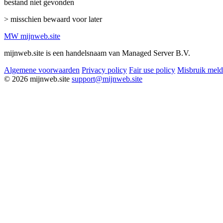
bestand niet gevonden
> misschien bewaard voor later
MW
mijnweb
.site
mijnweb.site is een handelsnaam van Managed Server B.V.
Algemene voorwaarden
Privacy policy
Fair use policy
Misbruik mel
© 2026 mijnweb.site
support@mijnweb.site