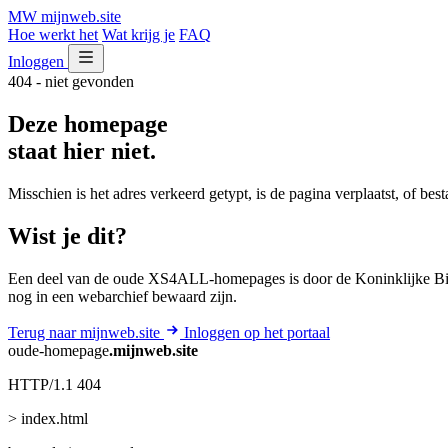
MW
mijnweb
.site
Hoe werkt het
Wat krijg je
FAQ
Inloggen
404 - niet gevonden
Deze homepage
staat hier niet.
Misschien is het adres verkeerd getypt, is de pagina verplaatst, of be
Wist je dit?
Een deel van de oude XS4ALL-homepages is door de Koninklijke Bib
nog in een webarchief bewaard zijn.
Terug naar mijnweb.site
Inloggen op het portaal
oude-homepage
.mijnweb.site
HTTP/1.1 404
> index.html