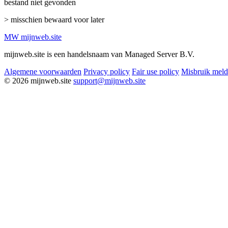
bestand niet gevonden
> misschien bewaard voor later
MW
mijnweb
.site
mijnweb.site is een handelsnaam van Managed Server B.V.
Algemene voorwaarden
Privacy policy
Fair use policy
Misbruik mel
© 2026 mijnweb.site
support@mijnweb.site