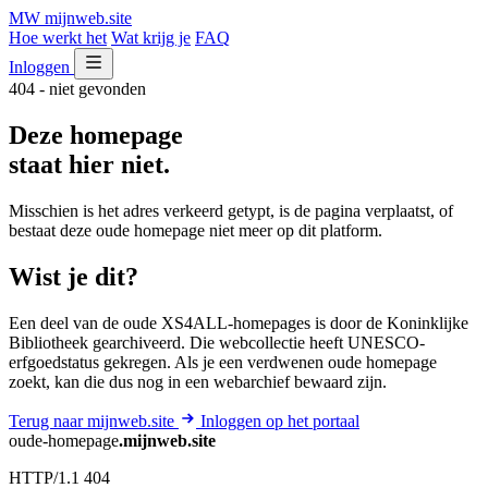
MW
mijnweb
.site
Hoe werkt het
Wat krijg je
FAQ
Inloggen
404 - niet gevonden
Deze homepage
staat hier niet.
Misschien is het adres verkeerd getypt, is de pagina verplaatst, of
bestaat deze oude homepage niet meer op dit platform.
Wist je dit?
Een deel van de oude XS4ALL-homepages is door de Koninklijke
Bibliotheek gearchiveerd. Die webcollectie heeft UNESCO-
erfgoedstatus gekregen. Als je een verdwenen oude homepage
zoekt, kan die dus nog in een webarchief bewaard zijn.
Terug naar mijnweb.site
Inloggen op het portaal
oude-homepage
.mijnweb.site
HTTP/1.1 404