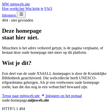
MW
mijnweb
.site
Hoe werkt het
Wat krijg je
FAQ
Inloggen
404 - niet gevonden
Deze homepage
staat hier niet.
Misschien is het adres verkeerd getypt, is de pagina verplaatst, of
bestaat deze oude homepage niet meer op dit platform.
Wist je dit?
Een deel van de oude XS4ALL-homepages is door de Koninklijke
Bibliotheek gearchiveerd. Die webcollectie heeft UNESCO-
erfgoedstatus gekregen. Als je een verdwenen oude homepage
zoekt, kan die dus nog in een webarchief bewaard zijn.
Terug naar mijnweb.site
Inloggen op het portaal
oude-homepage
.mijnweb.site
HTTP/1.1 404