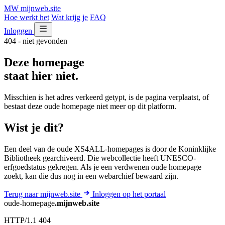
MW
mijnweb
.site
Hoe werkt het
Wat krijg je
FAQ
Inloggen
404 - niet gevonden
Deze homepage
staat hier niet.
Misschien is het adres verkeerd getypt, is de pagina verplaatst, of
bestaat deze oude homepage niet meer op dit platform.
Wist je dit?
Een deel van de oude XS4ALL-homepages is door de Koninklijke
Bibliotheek gearchiveerd. Die webcollectie heeft UNESCO-
erfgoedstatus gekregen. Als je een verdwenen oude homepage
zoekt, kan die dus nog in een webarchief bewaard zijn.
Terug naar mijnweb.site
Inloggen op het portaal
oude-homepage
.mijnweb.site
HTTP/1.1 404