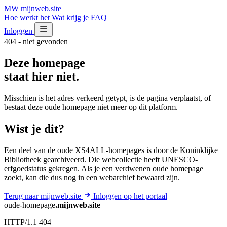
MW
mijnweb
.site
Hoe werkt het
Wat krijg je
FAQ
Inloggen
404 - niet gevonden
Deze homepage
staat hier niet.
Misschien is het adres verkeerd getypt, is de pagina verplaatst, of
bestaat deze oude homepage niet meer op dit platform.
Wist je dit?
Een deel van de oude XS4ALL-homepages is door de Koninklijke
Bibliotheek gearchiveerd. Die webcollectie heeft UNESCO-
erfgoedstatus gekregen. Als je een verdwenen oude homepage
zoekt, kan die dus nog in een webarchief bewaard zijn.
Terug naar mijnweb.site
Inloggen op het portaal
oude-homepage
.mijnweb.site
HTTP/1.1 404