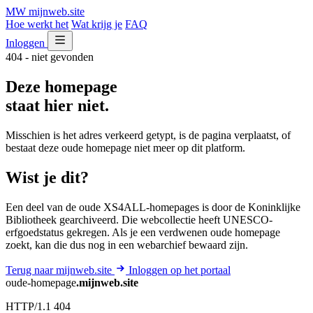
MW
mijnweb
.site
Hoe werkt het
Wat krijg je
FAQ
Inloggen
404 - niet gevonden
Deze homepage
staat hier niet.
Misschien is het adres verkeerd getypt, is de pagina verplaatst, of
bestaat deze oude homepage niet meer op dit platform.
Wist je dit?
Een deel van de oude XS4ALL-homepages is door de Koninklijke
Bibliotheek gearchiveerd. Die webcollectie heeft UNESCO-
erfgoedstatus gekregen. Als je een verdwenen oude homepage
zoekt, kan die dus nog in een webarchief bewaard zijn.
Terug naar mijnweb.site
Inloggen op het portaal
oude-homepage
.mijnweb.site
HTTP/1.1 404