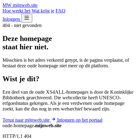
MW
mijnweb
.site
Hoe werkt het
Wat krijg je
FAQ
Inloggen
404 - niet gevonden
Deze homepage
staat hier niet.
Misschien is het adres verkeerd getypt, is de pagina verplaatst, of
bestaat deze oude homepage niet meer op dit platform.
Wist je dit?
Een deel van de oude XS4ALL-homepages is door de Koninklijke
Bibliotheek gearchiveerd. Die webcollectie heeft UNESCO-
erfgoedstatus gekregen. Als je een verdwenen oude homepage
zoekt, kan die dus nog in een webarchief bewaard zijn.
Terug naar mijnweb.site
Inloggen op het portaal
oude-homepage
.mijnweb.site
HTTP/1.1 404