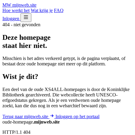
MW
mijnweb
.site
Hoe werkt het
Wat krijg je
FAQ
Inloggen
404 - niet gevonden
Deze homepage
staat hier niet.
Misschien is het adres verkeerd getypt, is de pagina verplaatst, of
bestaat deze oude homepage niet meer op dit platform.
Wist je dit?
Een deel van de oude XS4ALL-homepages is door de Koninklijke
Bibliotheek gearchiveerd. Die webcollectie heeft UNESCO-
erfgoedstatus gekregen. Als je een verdwenen oude homepage
zoekt, kan die dus nog in een webarchief bewaard zijn.
Terug naar mijnweb.site
Inloggen op het portaal
oude-homepage
.mijnweb.site
HTTP/1.1 404